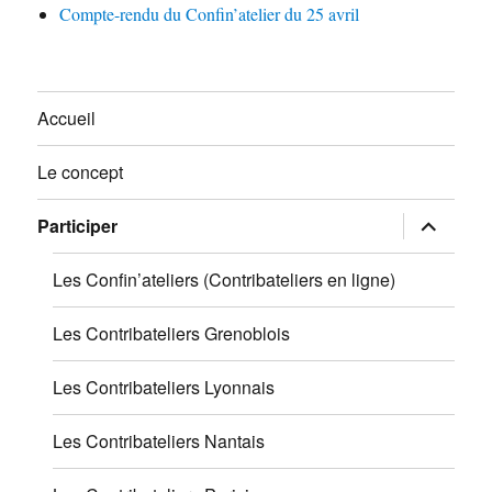
Compte-rendu du Confin’atelier du 25 avril
Accueil
Le concept
ouvrir
Participer
le
sous-
menu
Les Confin’ateliers (Contribateliers en ligne)
Les Contribateliers Grenoblois
Les Contribateliers Lyonnais
Les Contribateliers Nantais