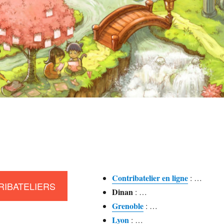
Contribatelier en ligne
: …
RIBATELIERS
Dinan
: …
Grenoble
: …
Lyon
: …