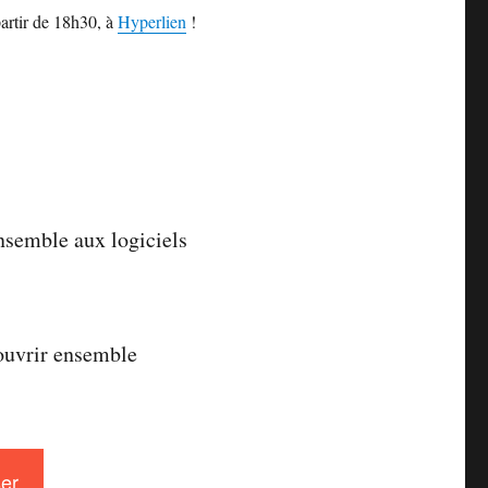
artir de 18h30, à
Hyperlien
!
nsemble aux logiciels
couvrir ensemble
er